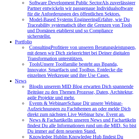
Software Development Public Sector
Als zuverlässiger
Partner entwickeln wir passgenaue Individualsoftware
für die Anforderungen des öffentlichen Sektors.
Model-Based Systems Engineering
Erfahre, wie Du
Traceability systematisch über die Grenzen von Tools
und Domänen etablierst und so Compliance
sicherstellst.
Portfolio
Consulting
Profitiere von unseren Beratungsleistungen,
mit denen wir Dich zielgerichtet bei Deiner digitalen
Transformation unterstützen.
Tools
Unsere Toolfamilie besteht aus Bpanda,
Innovator, Smartfacts und Toolbus. Entdecke die
einzelnen Werkzeuge und ihre Use Cases.
News
Blog
In unserem MID Blog erwarten Dich spannende
Beiträge zu den Themen Prozesse, Daten, Architektur,
agile Projekte und mehr.
Events & Webinare
Schaue Dir unsere Webinar-
Aufzeichnungen zu Fachthemen an oder melde Dich
direkt zum nächsten Live Webinar bzw. Event an.
News & Fachartikel
In unseren News und Fachartikeln
findest Du alle Informationen rund um die MID. So bist
Du immer auf dem neuesten Stand.
Knowledge Hub
Im Knowledge Hub findest Du