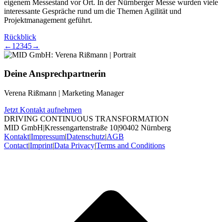
eigenem Messestand vor Ort. In der Nürnberger Messe wurden viele
interessante Gespräche rund um die Themen Agilität und
Projektmanagement geführt.
Rückblick
←
1
2
3
4
5
→
Deine Ansprechpartnerin
Verena Rißmann | Marketing Manager
Jetzt Kontakt aufnehmen
DRIVING CONTINUOUS TRANSFORMATION
MID GmbH
|
Kressengartenstraße 10
|
90402 Nürnberg
Kontakt
|
Impressum
|
Datenschutz
|
AGB
Contact
|
Imprint
|
Data Privacy
|
Terms and Conditions
t
T