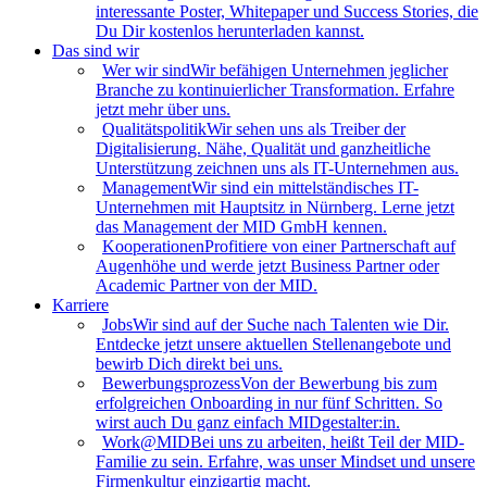
interessante Poster, Whitepaper und Success Stories, die
Du Dir kostenlos herunterladen kannst.
Das sind wir
Wer wir sind
Wir befähigen Unternehmen jeglicher
Branche zu kontinuierlicher Transformation. Erfahre
jetzt mehr über uns.
Qualitätspolitik
Wir sehen uns als Treiber der
Digitalisierung. Nähe, Qualität und ganzheitliche
Unterstützung zeichnen uns als IT-Unternehmen aus.
Management
Wir sind ein mittelständisches IT-
Unternehmen mit Hauptsitz in Nürnberg. Lerne jetzt
das Management der MID GmbH kennen.
Kooperationen
Profitiere von einer Partnerschaft auf
Augenhöhe und werde jetzt Business Partner oder
Academic Partner von der MID.
Karriere
Jobs
Wir sind auf der Suche nach Talenten wie Dir.
Entdecke jetzt unsere aktuellen Stellenangebote und
bewirb Dich direkt bei uns.
Bewerbungsprozess
Von der Bewerbung bis zum
erfolgreichen Onboarding in nur fünf Schritten. So
wirst auch Du ganz einfach MIDgestalter:in.
Work@MID
Bei uns zu arbeiten, heißt Teil der MID-
Familie zu sein. Erfahre, was unser Mindset und unsere
Firmenkultur einzigartig macht.