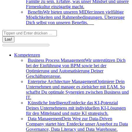
Familie zu sein. Erfahre, was unser Mindset und unsere
Firmenkultur einzigartig macht.
Benefits
Wir bieten unseren MIDler:innen vielfältige
Möglichkeiten und Rahmenbedingungen. Überzeuge
Dich selbst von unseren Benefits.
Search:
Kompetenzen
Business Process Management
Wir unterstützen Dich
bei der Einführung von BPM sowie bei der
Optimierung und Automatisierung Deiner
Geschäftsprozesse.
Enterprise Architecture Management
Optimiere Dein
Unternehmen und manage es zielsicher mit EAM. So
schaffst Du optimale Synergien zwischen Business und
IT.
Künstliche Intelligenz
Entdecke das KI-Potenzial
Deines Unternehmens mit individuellen KI-Lösungen
für den Mittelstand und nutze KI strategisch.
Data Management
Dein Weg zur Data-Driven
Company startet hier. Entdecke unser Angebot zu Data
Governance, Data Literacy und Data Warehouse.