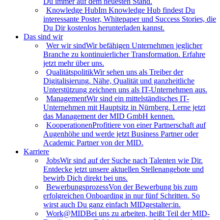
Du immer auf dem neuesten Stand.
Knowledge Hub
Im Knowledge Hub findest Du
interessante Poster, Whitepaper und Success Stories, die
Du Dir kostenlos herunterladen kannst.
Das sind wir
Wer wir sind
Wir befähigen Unternehmen jeglicher
Branche zu kontinuierlicher Transformation. Erfahre
jetzt mehr über uns.
Qualitätspolitik
Wir sehen uns als Treiber der
Digitalisierung. Nähe, Qualität und ganzheitliche
Unterstützung zeichnen uns als IT-Unternehmen aus.
Management
Wir sind ein mittelständisches IT-
Unternehmen mit Hauptsitz in Nürnberg. Lerne jetzt
das Management der MID GmbH kennen.
Kooperationen
Profitiere von einer Partnerschaft auf
Augenhöhe und werde jetzt Business Partner oder
Academic Partner von der MID.
Karriere
Jobs
Wir sind auf der Suche nach Talenten wie Dir.
Entdecke jetzt unsere aktuellen Stellenangebote und
bewirb Dich direkt bei uns.
Bewerbungsprozess
Von der Bewerbung bis zum
erfolgreichen Onboarding in nur fünf Schritten. So
wirst auch Du ganz einfach MIDgestalter:in.
Work@MID
Bei uns zu arbeiten, heißt Teil der MID-