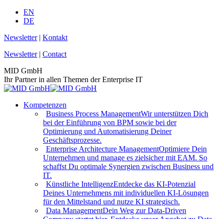
Zum
EN
Inhalt
DE
springen
Newsletter
|
Kontakt
Newsletter
|
Contact
MID GmbH
Ihr Partner in allen Themen der Enterprise IT
Kompetenzen
Business Process Management
Wir unterstützen Dich
bei der Einführung von BPM sowie bei der
Optimierung und Automatisierung Deiner
Geschäftsprozesse.
Enterprise Architecture Management
Optimiere Dein
Unternehmen und manage es zielsicher mit EAM. So
schaffst Du optimale Synergien zwischen Business und
IT.
Künstliche Intelligenz
Entdecke das KI-Potenzial
Deines Unternehmens mit individuellen KI-Lösungen
für den Mittelstand und nutze KI strategisch.
Data Management
Dein Weg zur Data-Driven