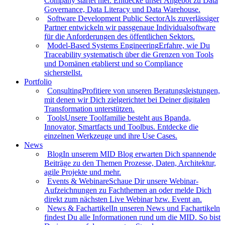
Company startet hier. Entdecke unser Angebot zu Data
Governance, Data Literacy und Data Warehouse.
Software Development Public Sector
Als zuverlässiger
Partner entwickeln wir passgenaue Individualsoftware
für die Anforderungen des öffentlichen Sektors.
Model-Based Systems Engineering
Erfahre, wie Du
Traceability systematisch über die Grenzen von Tools
und Domänen etablierst und so Compliance
sicherstellst.
Portfolio
Consulting
Profitiere von unseren Beratungsleistungen,
mit denen wir Dich zielgerichtet bei Deiner digitalen
Transformation unterstützen.
Tools
Unsere Toolfamilie besteht aus Bpanda,
Innovator, Smartfacts und Toolbus. Entdecke die
einzelnen Werkzeuge und ihre Use Cases.
News
Blog
In unserem MID Blog erwarten Dich spannende
Beiträge zu den Themen Prozesse, Daten, Architektur,
agile Projekte und mehr.
Events & Webinare
Schaue Dir unsere Webinar-
Aufzeichnungen zu Fachthemen an oder melde Dich
direkt zum nächsten Live Webinar bzw. Event an.
News & Fachartikel
In unseren News und Fachartikeln
findest Du alle Informationen rund um die MID. So bist