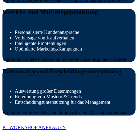
Ergebnis: Weniger Fehler, mehr Effizienz, schlankere Abläufe
Vertriebs- und Marketingoptimierung
Personalisierte Kundenansprache
Vorhersage von Kaufverhalten
Intelligente Empfehlungen
Optimierte Marketing-
Kampagnen
Ergebnis:
Höhere
Conversion
,
besseres
Upselling, mehr Umsatz
Datenanalyse und Entscheidungsunterstützung
Auswertung großer Datenmengen
Erkennung von Mustern & Trends
Entscheidungsunterstützung für das Management
Ergebnis: Fundierte Entscheidungen & neue Geschäftspotenziale
KI-WORKSHOP ANFRAGEN