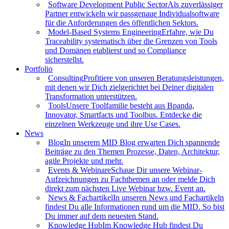
Software Development Public Sector
Als zuverlässiger
Partner entwickeln wir passgenaue Individualsoftware
für die Anforderungen des öffentlichen Sektors.
Model-Based Systems Engineering
Erfahre, wie Du
Traceability systematisch über die Grenzen von Tools
und Domänen etablierst und so Compliance
sicherstellst.
Portfolio
Consulting
Profitiere von unseren Beratungsleistungen,
mit denen wir Dich zielgerichtet bei Deiner digitalen
Transformation unterstützen.
Tools
Unsere Toolfamilie besteht aus Bpanda,
Innovator, Smartfacts und Toolbus. Entdecke die
einzelnen Werkzeuge und ihre Use Cases.
News
Blog
In unserem MID Blog erwarten Dich spannende
Beiträge zu den Themen Prozesse, Daten, Architektur,
agile Projekte und mehr.
Events & Webinare
Schaue Dir unsere Webinar-
Aufzeichnungen zu Fachthemen an oder melde Dich
direkt zum nächsten Live Webinar bzw. Event an.
News & Fachartikel
In unseren News und Fachartikeln
findest Du alle Informationen rund um die MID. So bist
Du immer auf dem neuesten Stand.
Knowledge Hub
Im Knowledge Hub findest Du