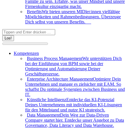
Familie zu sein. Erfahre, was unser Mindset und unsere
Firmenkultur einzigartig macht.
Benefits
Wir bieten unseren MIDler:innen vielfältige
Möglichkeiten und Rahmenbedingungen. Überzeuge
Dich selbst von unseren Benefits.
Search:
Kompetenzen
Business Process Management
Wir unterstützen Dich
bei der Einführung von BPM sowie bei der
Optimierung und Automatisierung Deiner
Geschäftsprozesse.
Enterprise Architecture Management
Optimiere Dein
Unternehmen und manage es zielsicher mit EAM. So
schaffst Du optimale Synergien zwischen Business und
IT.
Künstliche Intelligenz
Entdecke das KI-Potenzial
Deines Unternehmens mit individuellen KI-Lösungen
für den Mittelstand und nutze KI strategisch.
Data Management
Dein Weg zur Data-Driven
Company startet hier. Entdecke unser Angebot zu Data
Governance, Data Literacy und Data Warehouse.