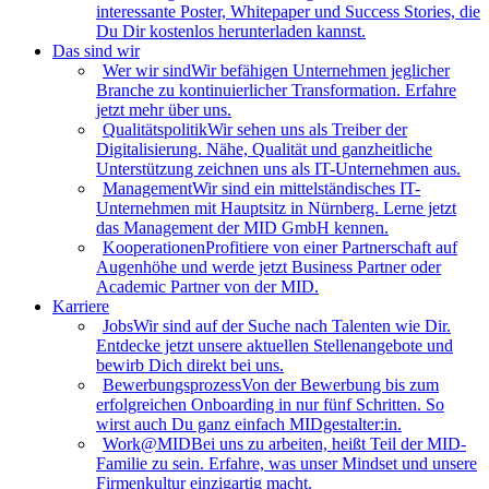
interessante Poster, Whitepaper und Success Stories, die
Du Dir kostenlos herunterladen kannst.
Das sind wir
Wer wir sind
Wir befähigen Unternehmen jeglicher
Branche zu kontinuierlicher Transformation. Erfahre
jetzt mehr über uns.
Qualitätspolitik
Wir sehen uns als Treiber der
Digitalisierung. Nähe, Qualität und ganzheitliche
Unterstützung zeichnen uns als IT-Unternehmen aus.
Management
Wir sind ein mittelständisches IT-
Unternehmen mit Hauptsitz in Nürnberg. Lerne jetzt
das Management der MID GmbH kennen.
Kooperationen
Profitiere von einer Partnerschaft auf
Augenhöhe und werde jetzt Business Partner oder
Academic Partner von der MID.
Karriere
Jobs
Wir sind auf der Suche nach Talenten wie Dir.
Entdecke jetzt unsere aktuellen Stellenangebote und
bewirb Dich direkt bei uns.
Bewerbungsprozess
Von der Bewerbung bis zum
erfolgreichen Onboarding in nur fünf Schritten. So
wirst auch Du ganz einfach MIDgestalter:in.
Work@MID
Bei uns zu arbeiten, heißt Teil der MID-
Familie zu sein. Erfahre, was unser Mindset und unsere
Firmenkultur einzigartig macht.