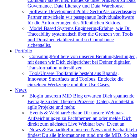
Company startet hier. Entdecke unser Angebot zu Data
Governance, Data Literacy und Data Warehouse.
Software Development Public Sector
Als zuverlässiger
Partner entwickeln wir passgenaue Individualsoftware
für die Anforderungen des öffentlichen Sektors.
Model-Based Systems Engineering
Erfahre, wie Du
Traceability systematisch über die Grenzen von Tools
und Domänen etablierst und so Compliance
sicherstellst.
Portfolio
Consulting
Profitiere von unseren Beratungsleistungen,
mit denen wir Dich zielgerichtet bei Deiner digitalen
Transformation unterstützen.
Tools
Unsere Toolfamilie besteht aus Bpanda,
Innovator, Smartfacts und Toolbus. Entdecke die
einzelnen Werkzeuge und ihre Use Cases.
News
Blog
In unserem MID Blog erwarten Dich spannende
Beiträge zu den Themen Prozesse, Daten, Architektur,
agile Projekte und mehr.
Events & Webinare
Schaue Dir unsere Webinar-
Aufzeichnungen zu Fachthemen an oder melde Dich
direkt zum nächsten Live Webinar bzw. Event an.
News & Fachartikel
In unseren News und Fachartikeln
findest Du alle Informationen rund um die MID. So bist