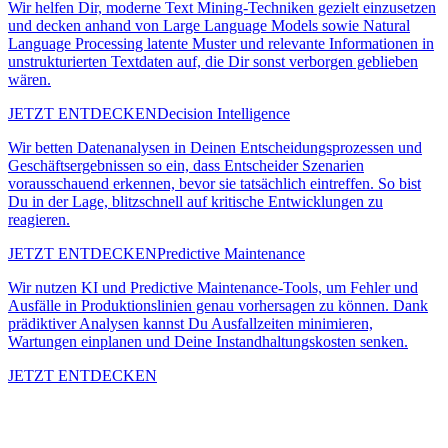
Wir helfen Dir, moderne Text Mining-Techniken gezielt einzusetzen
und decken anhand von Large Language Models sowie Natural
Language Processing latente Muster und relevante Informationen in
unstrukturierten Textdaten auf, die Dir sonst verborgen geblieben
wären.
JETZT ENTDECKEN
Decision Intelligence
Wir betten Datenanalysen in Deinen Entscheidungsprozessen und
Geschäftsergebnissen so ein, dass Entscheider Szenarien
vorausschauend erkennen, bevor sie tatsächlich eintreffen. So bist
Du in der Lage, blitzschnell auf kritische Entwicklungen zu
reagieren.
JETZT ENTDECKEN
Predictive Maintenance
Wir nutzen KI und Predictive Maintenance-Tools, um Fehler und
Ausfälle in Produktionslinien genau vorhersagen zu können. Dank
prädiktiver Analysen kannst Du Ausfallzeiten minimieren,
Wartungen einplanen und Deine Instandhaltungskosten senken.
JETZT ENTDECKEN