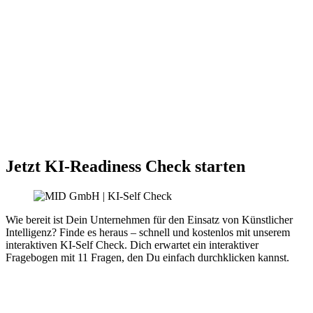
Jetzt KI-Readiness Check starten
Wie bereit ist Dein Unternehmen für den Einsatz von Künstlicher
Intelligenz? Finde es heraus – schnell und kostenlos mit unserem
interaktiven KI-Self Check. Dich erwartet ein interaktiver
Fragebogen mit 11 Fragen, den Du einfach durchklicken kannst.
Gibt es eine KI-Strategie mit Management-Commitment?
Wie konform ist Dein Unternehmen mit dem EU AI Act?
Nutzt Deine Firma KI bereits aktiv für Innovationen?