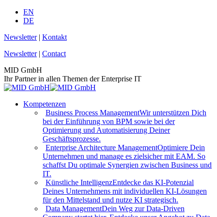
Zum
EN
Inhalt
DE
springen
Newsletter
|
Kontakt
Newsletter
|
Contact
MID GmbH
Ihr Partner in allen Themen der Enterprise IT
Kompetenzen
Business Process Management
Wir unterstützen Dich
bei der Einführung von BPM sowie bei der
Optimierung und Automatisierung Deiner
Geschäftsprozesse.
Enterprise Architecture Management
Optimiere Dein
Unternehmen und manage es zielsicher mit EAM. So
schaffst Du optimale Synergien zwischen Business und
IT.
Künstliche Intelligenz
Entdecke das KI-Potenzial
Deines Unternehmens mit individuellen KI-Lösungen
für den Mittelstand und nutze KI strategisch.
Data Management
Dein Weg zur Data-Driven