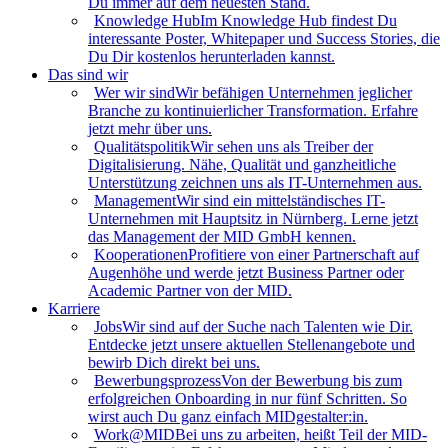
Du immer auf dem neuesten Stand.
Knowledge Hub
Im Knowledge Hub findest Du
interessante Poster, Whitepaper und Success Stories, die
Du Dir kostenlos herunterladen kannst.
Das sind wir
Wer wir sind
Wir befähigen Unternehmen jeglicher
Branche zu kontinuierlicher Transformation. Erfahre
jetzt mehr über uns.
Qualitätspolitik
Wir sehen uns als Treiber der
Digitalisierung. Nähe, Qualität und ganzheitliche
Unterstützung zeichnen uns als IT-Unternehmen aus.
Management
Wir sind ein mittelständisches IT-
Unternehmen mit Hauptsitz in Nürnberg. Lerne jetzt
das Management der MID GmbH kennen.
Kooperationen
Profitiere von einer Partnerschaft auf
Augenhöhe und werde jetzt Business Partner oder
Academic Partner von der MID.
Karriere
Jobs
Wir sind auf der Suche nach Talenten wie Dir.
Entdecke jetzt unsere aktuellen Stellenangebote und
bewirb Dich direkt bei uns.
Bewerbungsprozess
Von der Bewerbung bis zum
erfolgreichen Onboarding in nur fünf Schritten. So
wirst auch Du ganz einfach MIDgestalter:in.
Work@MID
Bei uns zu arbeiten, heißt Teil der MID-