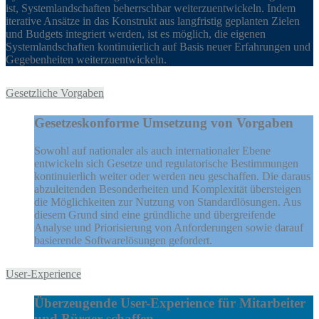
ist, Systemlandschaften beherrschbar weiterzuentwickeln. Indem
iterative Ansätze in das Konstrukt aus langfristig geplanten Zielen
und Budgets integriert werden, ist es möglich, die eigenen
Systemlandschaften kontinuierlich auf Basis neuer Erfahrungen und
Gegebenheiten weiterzuentwickeln.
Gesetzliche Vorgaben
Gesetzeskonforme Umsetzung von Vorgaben
Sowohl auf nationaler als auch internationaler Ebene
entwickeln sich Gesetze und regulatorische Bestimmungen
kontinuierlich weiter oder werden neu geschaffen. Die daraus
abzuleitenden Besonderheiten und Komplexität übersteigen
die Möglichkeiten zur Nutzung von Standardlösungen. Aus
diesem Grund sind eine gründliche und übergreifende
Analyse und Priorisierung von Anforderungen sowie darauf
basierende Softwarelösungen gefordert.
User-Experience
Überzeugende User-Experience für Mitarbeiter
und Bürger schaffen