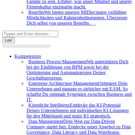
Familie zu sein. Erfahre, was unser Mindset und unsere
Firmenkultur einzigartig macht.
Benefits
Wir bieten unseren MIDler:innen vielfältige
Möglichkeiten und Rahmenbedingungen. Überzeuge
Dich selbst von unseren Benefits.
Search:
Kompetenzen
Business Process Management
Wir unterstützen Dich
bei der Einführung von BPM sowie bei der
Optimierung und Automatisierung Deiner
Geschäftsprozesse.
Enterprise Architecture Management
Optimiere Dein
Unternehmen und manage es zielsicher mit EAM. So
schaffst Du optimale Synergien zwischen Business und
IT.
Künstliche Intelligenz
Entdecke das KI-Potenzial
Deines Unternehmens mit individuellen KI-Lösungen
für den Mittelstand und nutze KI strategisch.
Data Management
Dein Weg zur Data-Driven
Company startet hier. Entdecke unser Angebot zu Data
Governance, Data Literacy und Data Warehouse.