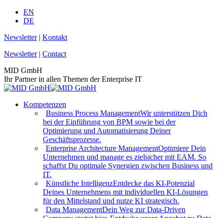
Zum
EN
Inhalt
DE
springen
Newsletter
|
Kontakt
Newsletter
|
Contact
MID GmbH
Ihr Partner in allen Themen der Enterprise IT
Kompetenzen
Business Process Management
Wir unterstützen Dich
bei der Einführung von BPM sowie bei der
Optimierung und Automatisierung Deiner
Geschäftsprozesse.
Enterprise Architecture Management
Optimiere Dein
Unternehmen und manage es zielsicher mit EAM. So
schaffst Du optimale Synergien zwischen Business und
IT.
Künstliche Intelligenz
Entdecke das KI-Potenzial
Deines Unternehmens mit individuellen KI-Lösungen
für den Mittelstand und nutze KI strategisch.
Data Management
Dein Weg zur Data-Driven