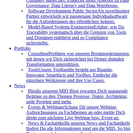
Company startet hier. Entdecke unser Angebot zu Data
Governance, Data Literacy und Data Warehouse.
Software Development Public Sector
Als zuverlässiger
Partner entwickeln wir passgenaue Individualsoftware
für die Anforderungen des öffentlichen Sektors.
Model-Based Systems Engineering
Erfahre, wie Du
Traceability systematisch über die Grenzen von Tools
und Domänen etablierst und so Compliance
sicherstellst.
Portfolio
Consulting
Profitiere von unseren Beratungsleistungen,
mit denen wir Dich zielgerichtet bei Deiner digitalen
Transformation unterstützen.
Tools
Unsere Toolfamilie besteht aus Bpanda,
Innovator, Smartfacts und Toolbus. Entdecke die
einzelnen Werkzeuge und ihre Use Cases.
News
Blog
In unserem MID Blog erwarten Dich spannende
Beiträge zu den Themen Prozesse, Daten, Architektur,
agile Projekte und mehr.
Events & Webinare
Schaue Dir unsere Webinar-
Aufzeichnungen zu Fachthemen an oder melde Dich
direkt zum nächsten Live Webinar bzw. Event an.
News & Fachartikel
In unseren News und Fachartikeln
findest Du alle Informationen rund um die MID. So bist