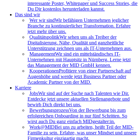
interessante Poster, Whitepaper und Success Stories, die
Du Dir kostenlos herunterladen kannst.
Das sind wir
Wer wir sind
Wir befähigen Unternehmen jeglicher
Branche zu kontinuierlicher Transformation. Erfahre
jetzt mehr über uns.
Qualitätspolitik
Wir sehen uns als Treiber der
Digitalisierung. Nähe, Qualität und ganzheitliche
Unterstützung zeichnen uns als IT-Unternehmen aus.
Management
Wir sind ein mittelständisches IT-
Unternehmen mit Hauptsitz in Nürnberg. Lerne jetzt
das Management der MID GmbH kennen.
Kooperationen
Profitiere von einer Partnerschaft auf
Augenhöhe und werde jetzt Business Partner oder
Academic Partner von der MID.
Karriere
Jobs
Wir sind auf der Suche nach Talenten wie Dir.
Entdecke jetzt unsere aktuellen Stellenangebote und
bewirb Dich direkt bei uns.
Bewerbungsprozess
Von der Bewerbung bis zum
erfolgreichen Onboarding in nur fünf Schritten. So
wirst auch Du ganz einfach MIDgestalter:in.
Work@MID
Bei uns zu arbeiten, heißt Teil der MID-
Familie zu sein. Erfahre, was unser Mindset und unsere
Firmenkultur einzigartig macht.