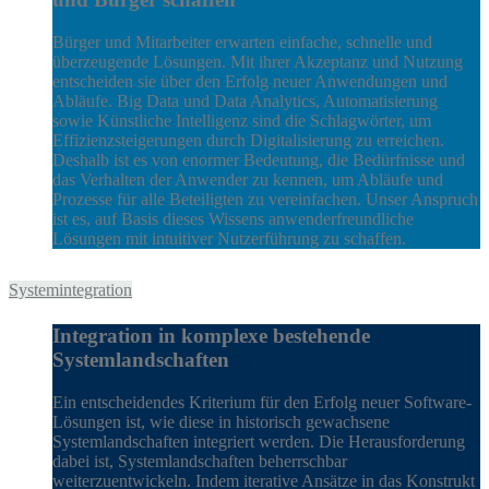
Bürger und Mitarbeiter erwarten einfache, schnelle und
überzeugende Lösungen. Mit ihrer Akzeptanz und Nutzung
entscheiden sie über den Erfolg neuer Anwendungen und
Abläufe. Big Data und Data Analytics, Automatisierung
sowie Künstliche Intelligenz sind die Schlagwörter, um
Effizienzsteigerungen durch Digitalisierung zu erreichen.
Deshalb ist es von enormer Bedeutung, die Bedürfnisse und
das Verhalten der Anwender zu kennen, um Abläufe und
Prozesse für alle Beteiligten zu vereinfachen. Unser Anspruch
ist es, auf Basis dieses Wissens anwenderfreundliche
Lösungen mit intuitiver Nutzerführung zu schaffen.
Systemintegration
Integration in komplexe bestehende
Systemlandschaften
Ein entscheidendes Kriterium für den Erfolg neuer Software-
Lösungen ist, wie diese in historisch gewachsene
Systemlandschaften integriert werden. Die Herausforderung
dabei ist, Systemlandschaften beherrschbar
weiterzuentwickeln. Indem iterative Ansätze in das Konstrukt