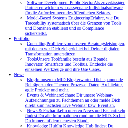
Software Development Public Sector
Als zuverlässiger
Partner entwickeln wir passgenaue Individualsoftware
für die Anforderungen des öffentlichen Sektors.
Model-Based Systems Engineering
Erfahre, wie Du
Traceability systematisch über die Grenzen von Tools
und Domänen etablierst und so Compliance
sicherstellst.
Portfolio
Consulting
Profitiere von unseren Beratungsleistungen,
mit denen wir Dich zielgerichtet bei Deiner digitalen
Transformation unterstützen.
Tools
Unsere Toolfamilie besteht aus Bpanda,
Innovator, Smartfacts und Toolbus. Entdecke die
einzelnen Werkzeuge und ihre Use Cases.
News
Blog
In unserem MID Blog erwarten Dich spannende
Beiträge zu den Themen Prozesse, Daten, Architektur,
agile Projekte und mehr.
Events & Webinare
Schaue Dir unsere Webinar-
Aufzeichnungen zu Fachthemen an oder melde Dich
direkt zum nächsten Live Webinar bzw. Event an.
News & Fachartikel
In unseren News und Fachartikeln
findest Du alle Informationen rund um die MID. So bist
Du immer auf dem neuesten Stand.
Knowledge Hub
Im Knowledge Hub findest Du