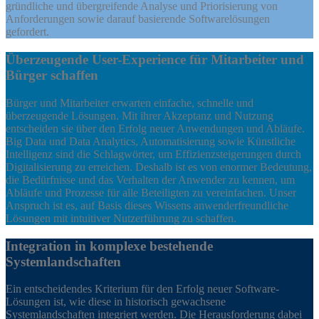
gründliche und übergreifende Analyse und Priorisierung von
Anforderungen sowie darauf basierende Softwarelösungen
gefordert.
Überzeugende User-Experience für Mitarbeiter und
Bürger schaffen
Bürger und Mitarbeiter erwarten einfache, schnelle und
überzeugende Lösungen. Mit ihrer Akzeptanz und Nutzung
entscheiden sie über den Erfolg neuer Anwendungen und Abläufe.
Big Data und Data Analytics, Automatisierung sowie Künstliche
Intelligenz sind die Schlagwörter, um Effizienzsteigerungen durch
Digitalisierung zu erreichen. Deshalb ist es von enormer Bedeutung,
die Bedürfnisse und das Verhalten der Anwender zu kennen, um
Abläufe und Prozesse für alle Beteiligten zu vereinfachen. Unser
Anspruch ist es, auf Basis dieses Wissens anwenderfreundliche
Lösungen mit intuitiver Nutzerführung zu schaffen.
Integration in komplexe bestehende
Systemlandschaften
Ein entscheidendes Kriterium für den Erfolg neuer Software-
Lösungen ist, wie diese in historisch gewachsene
Systemlandschaften integriert werden. Die Herausforderung dabei