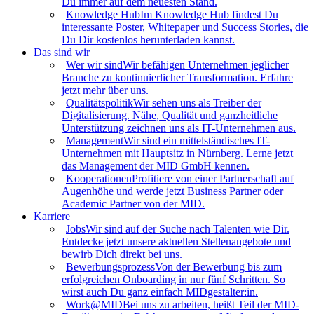
Du immer auf dem neuesten Stand.
Knowledge Hub
Im Knowledge Hub findest Du
interessante Poster, Whitepaper und Success Stories, die
Du Dir kostenlos herunterladen kannst.
Das sind wir
Wer wir sind
Wir befähigen Unternehmen jeglicher
Branche zu kontinuierlicher Transformation. Erfahre
jetzt mehr über uns.
Qualitätspolitik
Wir sehen uns als Treiber der
Digitalisierung. Nähe, Qualität und ganzheitliche
Unterstützung zeichnen uns als IT-Unternehmen aus.
Management
Wir sind ein mittelständisches IT-
Unternehmen mit Hauptsitz in Nürnberg. Lerne jetzt
das Management der MID GmbH kennen.
Kooperationen
Profitiere von einer Partnerschaft auf
Augenhöhe und werde jetzt Business Partner oder
Academic Partner von der MID.
Karriere
Jobs
Wir sind auf der Suche nach Talenten wie Dir.
Entdecke jetzt unsere aktuellen Stellenangebote und
bewirb Dich direkt bei uns.
Bewerbungsprozess
Von der Bewerbung bis zum
erfolgreichen Onboarding in nur fünf Schritten. So
wirst auch Du ganz einfach MIDgestalter:in.
Work@MID
Bei uns zu arbeiten, heißt Teil der MID-