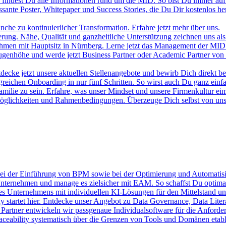
 findest Du alle Informationen rund um die MID. So bist Du immer auf
ante Poster, Whitepaper und Success Stories, die Du Dir kostenlos he
che zu kontinuierlicher Transformation. Erfahre jetzt mehr über uns.
sierung. Nähe, Qualität und ganzheitliche Unterstützung zeichnen uns a
rnehmen mit Hauptsitz in Nürnberg. Lerne jetzt das Management der M
 Augenhöhe und werde jetzt Business Partner oder Academic Partner vo
decke jetzt unsere aktuellen Stellenangebote und bewirb Dich direkt be
eichen Onboarding in nur fünf Schritten. So wirst auch Du ganz einfa
amilie zu sein. Erfahre, was unser Mindset und unsere Firmenkultur ein
e Möglichkeiten und Rahmenbedingungen. Überzeuge Dich selbst von u
bei der Einführung von BPM sowie bei der Optimierung und Automatisi
nternehmen und manage es zielsicher mit EAM. So schaffst Du optima
s Unternehmens mit individuellen KI-Lösungen für den Mittelstand und
startet hier. Entdecke unser Angebot zu Data Governance, Data Lite
 Partner entwickeln wir passgenaue Individualsoftware für die Anforde
aceability systematisch über die Grenzen von Tools und Domänen etablie