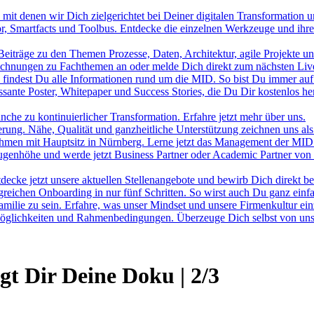
 mit denen wir Dich zielgerichtet bei Deiner digitalen Transformation u
or, Smartfacts und Toolbus. Entdecke die einzelnen Werkzeuge und ihr
iträge zu den Themen Prozesse, Daten, Architektur, agile Projekte u
chnungen zu Fachthemen an oder melde Dich direkt zum nächsten Liv
 findest Du alle Informationen rund um die MID. So bist Du immer auf
ante Poster, Whitepaper und Success Stories, die Du Dir kostenlos he
che zu kontinuierlicher Transformation. Erfahre jetzt mehr über uns.
sierung. Nähe, Qualität und ganzheitliche Unterstützung zeichnen uns a
rnehmen mit Hauptsitz in Nürnberg. Lerne jetzt das Management der M
 Augenhöhe und werde jetzt Business Partner oder Academic Partner vo
decke jetzt unsere aktuellen Stellenangebote und bewirb Dich direkt be
eichen Onboarding in nur fünf Schritten. So wirst auch Du ganz einfa
amilie zu sein. Erfahre, was unser Mindset und unsere Firmenkultur ein
e Möglichkeiten und Rahmenbedingungen. Überzeuge Dich selbst von u
t Dir Deine Doku | 2/3