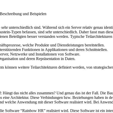
t Beschreibung und Beispielen
 sehr unterschiedlich sind. Während sich ein Server relativ genau identi
stein-Typen befassen, sind sehr unterschiedlich. Daher fasst man diese
en Beteiligten besser verstanden werden. Typische Teilarchitekturen 
ftsprozesse, welche Produkte und Dienstleistungen bereitstellen.
erstützenden Funktionen in Applikationen und deren Schnittstellen.
erver, Netzwerke und Installationen von Software.
rganisation und deren Repräsentation in Daten.
ts können weitere Teilarchitekturen definiert werden, von strategisch
: Hängt das nicht alles zusammen? Und genau das ist der Fall. Die Bau
aus eine Architektur. Diese Verbindungen bzw. Beziehungen haben in de
t und welche Anwendung mit dieser Software realisiert wird. Bei Anwen
ie Software “Rainbow HR” realisiert wird. Diese Software ist ein inte