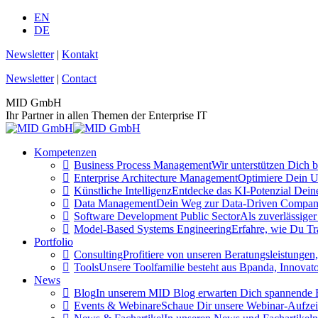
Zum
EN
Inhalt
DE
springen
Newsletter
|
Kontakt
Newsletter
|
Contact
MID GmbH
Ihr Partner in allen Themen der Enterprise IT
Kompetenzen
Business Process Management
Wir unterstützen Dich 
Enterprise Architecture Management
Optimiere Dein U
Künstliche Intelligenz
Entdecke das KI-Potenzial Deine
Data Management
Dein Weg zur Data-Driven Company 
Software Development Public Sector
Als zuverlässiger
Model-Based Systems Engineering
Erfahre, wie Du Tr
Portfolio
Consulting
Profitiere von unseren Beratungsleistungen,
Tools
Unsere Toolfamilie besteht aus Bpanda, Innovat
News
Blog
In unserem MID Blog erwarten Dich spannende Be
Events & Webinare
Schaue Dir unsere Webinar-Aufzei