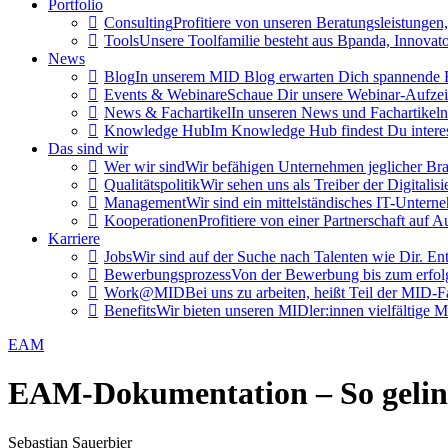
Portfolio
Consulting
Profitiere von unseren Beratungsleistungen,
Tools
Unsere Toolfamilie besteht aus Bpanda, Innovat
News
Blog
In unserem MID Blog erwarten Dich spannende Be
Events & Webinare
Schaue Dir unsere Webinar-Aufzei
News & Fachartikel
In unseren News und Fachartikeln
Knowledge Hub
Im Knowledge Hub findest Du interess
Das sind wir
Wer wir sind
Wir befähigen Unternehmen jeglicher Bran
Qualitätspolitik
Wir sehen uns als Treiber der Digitali
Management
Wir sind ein mittelständisches IT-Unte
Kooperationen
Profitiere von einer Partnerschaft auf
Karriere
Jobs
Wir sind auf der Suche nach Talenten wie Dir. Ent
Bewerbungsprozess
Von der Bewerbung bis zum erfolgr
Work@MID
Bei uns zu arbeiten, heißt Teil der MID-F
Benefits
Wir bieten unseren MIDler:innen vielfältig
EAM
EAM-Dokumentation – So geling
Sebastian Sauerbier