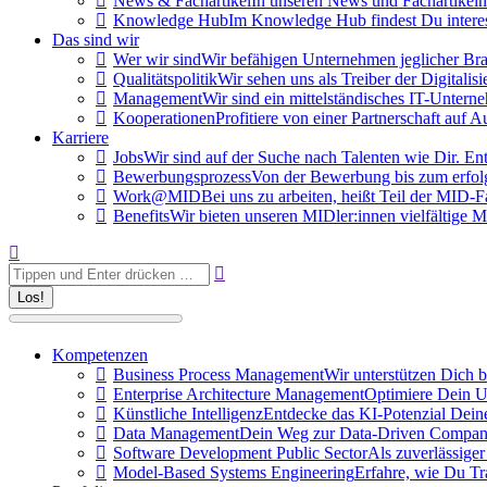
News & Fachartikel
In unseren News und Fachartikeln
Knowledge Hub
Im Knowledge Hub findest Du interess
Das sind wir
Wer wir sind
Wir befähigen Unternehmen jeglicher Bran
Qualitätspolitik
Wir sehen uns als Treiber der Digitali
Management
Wir sind ein mittelständisches IT-Unte
Kooperationen
Profitiere von einer Partnerschaft auf
Karriere
Jobs
Wir sind auf der Suche nach Talenten wie Dir. Ent
Bewerbungsprozess
Von der Bewerbung bis zum erfolgr
Work@MID
Bei uns zu arbeiten, heißt Teil der MID-F
Benefits
Wir bieten unseren MIDler:innen vielfältig
Search:
Kompetenzen
Business Process Management
Wir unterstützen Dich 
Enterprise Architecture Management
Optimiere Dein U
Künstliche Intelligenz
Entdecke das KI-Potenzial Deine
Data Management
Dein Weg zur Data-Driven Company 
Software Development Public Sector
Als zuverlässiger
Model-Based Systems Engineering
Erfahre, wie Du Tr