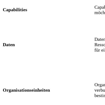
Capab
Capabilities
möch
Daten
Daten
Resso
für e
Organ
Organisationseinheiten
verbu
besti