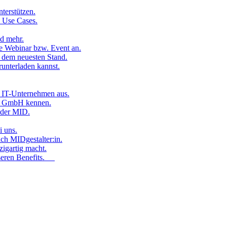
nterstützen.
e Use Cases.
nd mehr.
e Webinar bzw. Event an.
 dem neuesten Stand.
runterladen kannst.
ls IT-Unternehmen aus.
ID GmbH kennen.
n der MID.
i uns.
ch MIDgestalter:in.
zigartig macht.
nseren Benefits.