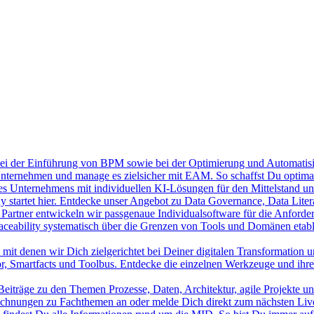
bei der Einführung von BPM sowie bei der Optimierung und Automatisi
nternehmen und manage es zielsicher mit EAM. So schaffst Du optima
s Unternehmens mit individuellen KI-Lösungen für den Mittelstand und
startet hier. Entdecke unser Angebot zu Data Governance, Data Lite
 Partner entwickeln wir passgenaue Individualsoftware für die Anforde
aceability systematisch über die Grenzen von Tools und Domänen etablie
 mit denen wir Dich zielgerichtet bei Deiner digitalen Transformation u
or, Smartfacts und Toolbus. Entdecke die einzelnen Werkzeuge und ihr
iträge zu den Themen Prozesse, Daten, Architektur, agile Projekte u
chnungen zu Fachthemen an oder melde Dich direkt zum nächsten Liv