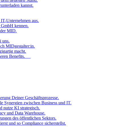
 dem neuesten Stand.
runterladen kannst.
ls IT-Unternehmen aus.
ID GmbH kennen.
n der MID.
i uns.
ch MIDgestalter:in.
zigartig macht.
nseren Benefits.
erung Deiner Geschäftsprozesse.
le Synergien zwischen Business und IT.
 nutze KI strategisch.
racy und Data Warehouse.
rungen des öffentlichen Sektors.
rst und so Compliance sicherstellst.