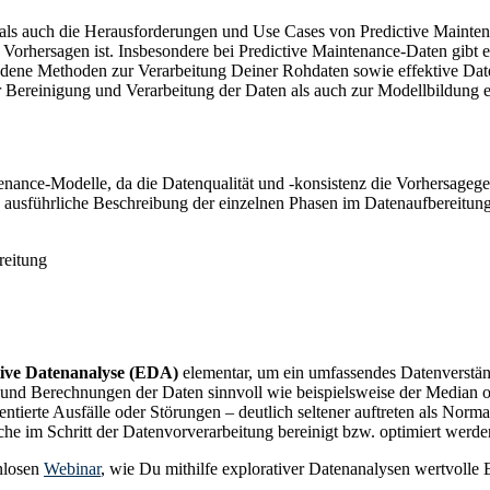
 als auch die Herausforderungen und Use Cases von Predictive Mainten
 Vorhersagen ist. Insbesondere bei Predictive Maintenance-Daten gibt 
hiedene Methoden zur Verarbeitung Deiner Rohdaten sowie effektive Da
r Bereinigung und Verarbeitung der Daten als auch zur Modellbildung 
tenance-Modelle, da die Datenqualität und -konsistenz die Vorhersagegen
ne ausführliche Beschreibung der einzelnen Phasen im Datenaufbereitun
tive Datenanalyse (EDA)
elementar, um ein umfassendes Datenverstän
d Berechnungen der Daten sinnvoll wie beispielsweise der Median oder 
tierte Ausfälle oder Störungen – deutlich seltener auftreten als Norm
che im Schritt der Datenvorverarbeitung bereinigt bzw. optimiert werd
enlosen
Webinar
, wie Du mithilfe explorativer Datenanalysen wertvolle