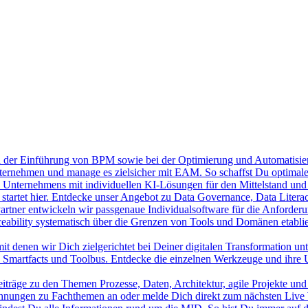
ei der Einführung von BPM sowie bei der Optimierung und Automatisie
ernehmen und manage es zielsicher mit EAM. So schaffst Du optimale
 Unternehmens mit individuellen KI-Lösungen für den Mittelstand und n
artet hier. Entdecke unser Angebot zu Data Governance, Data Liter
Partner entwickeln wir passgenaue Individualsoftware für die Anforderu
eability systematisch über die Grenzen von Tools und Domänen etablier
it denen wir Dich zielgerichtet bei Deiner digitalen Transformation unt
, Smartfacts und Toolbus. Entdecke die einzelnen Werkzeuge und ihre 
räge zu den Themen Prozesse, Daten, Architektur, agile Projekte und
hnungen zu Fachthemen an oder melde Dich direkt zum nächsten Live 