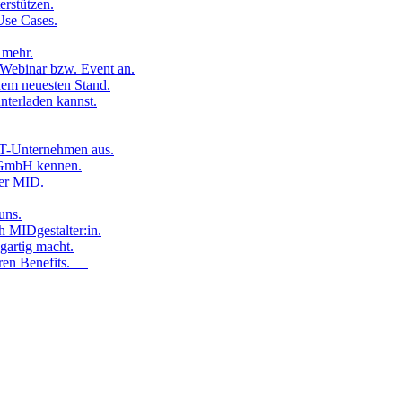
erstützen.
Use Cases.
 mehr.
Webinar bzw. Event an.
dem neuesten Stand.
nterladen kannst.
 IT-Unternehmen aus.
D GmbH kennen.
der MID.
uns.
h MIDgestalter:in.
gartig macht.
seren Benefits.