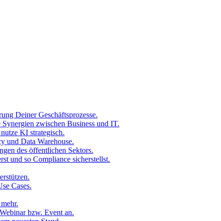
rung Deiner Geschäftsprozesse.
 Synergien zwischen Business und IT.
utze KI strategisch.
acy und Data Warehouse.
ngen des öffentlichen Sektors.
st und so Compliance sicherstellst.
erstützen.
Use Cases.
 mehr.
Webinar bzw. Event an.