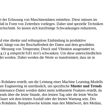
bei der Erfassung von Maschinendaten entstehen. Diese müssen im
ll in Form von Zeitreihen vorliegen. Daher sind spezielle Techniken
rchschnitt. So lassen sich kurzfristige Schwankungen reduzieren,
d eine direkte und reibungslose Einbindung in produktive
ind, hängt von der Beschaffenheit der Daten und dem gewählten
 Messung von Temperatur, Druck und Vibration ausgestattet ist.
g (1 g entspricht 9,81 m/s²) schwanken. Um diese unterschiedlichen
t werden. Dabei werden die Werte so transformiert, dass sie in
 Rohdaten erstellt, um die Leistung eines Machine Learning-Modells
re Engineering ist unerlässlich, um spezifische
Muster und Trends
ntenance-Daten werden dabei meist zeitbasierte Features erstellt, da
nds über die letzte Stunde, den letzten Tag oder die letzte Woche
auer seit dem letzten Ausfall oder der letzten Wartung sein. Des
den Rohdaten. Beispielsweise könnte man den Mittelwert, den Median,