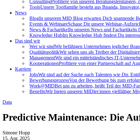
Consulting
Profitiere von unseren Beratungsleistungen, m
Tools
Unsere Toolfamilie besteht aus Bpanda, Innovator
News
Blog
In unserem MID Blog erwarten Dich spannende Beit
Events & Webinare
Schaue Dir unsere Webinar-Aufzeic
News & Fachartikel
In unseren News und Fachartikeln f
Knowledge Hub
Im Knowledge Hub findest Du interessa
Das sind wir
Wer wir sind
Wir befähigen Unternehmen jeglicher Branch
Qualitätspolitik
Wir sehen uns als Treiber der Digitalisi
Management
Wir sind ein mittelständisches IT-Untern
Kooperationen
Profitiere von einer Partnerschaft auf 
Karriere
Jobs
Wir sind auf der Suche nach Talenten wie Dir. Entde
Bewerbungsprozess
Von der Bewerbung bis zum erfolgre
Work@MID
Bei uns zu arbeiten, heißt Teil der MID-Fa
Benefits
Wir bieten unseren MIDler:innen vielfältige 
Data
Predictive Maintenance: Die Auf
Simone Hopp
15. Apr. 2025