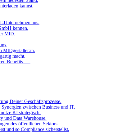
dem neuesten Stand.
nterladen kannst.
 IT-Unternehmen aus.
D GmbH kennen.
der MID.
uns.
h MIDgestalter:in.
gartig macht.
seren Benefits.
rung Deiner Geschäftsprozesse.
 Synergien zwischen Business und IT.
utze KI strategisch.
acy und Data Warehouse.
ngen des öffentlichen Sektors.
st und so Compliance sicherstellst.