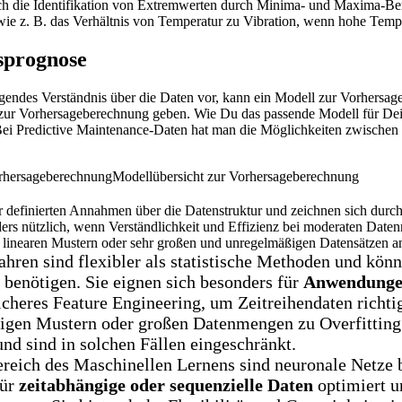
ch die Identifikation von Extremwerten durch Minima- und Maxima-Be
 wie z. B. das Verhältnis von Temperatur zu Vibration, wenn hohe Tempe
sprognose
legendes Verständnis über die Daten vor, kann ein Modell zur Vorhers
e zur Vorhersageberechnung geben. Wie Du das passende Modell für Dei
Bei Predictive Maintenance-Daten hat man die Möglichkeiten zwischen
Modellübersicht zur Vorhersageberechnung
 definierten Annahmen über die Datenstruktur und zeichnen sich durch i
rs nützlich, wenn Verständlichkeit und Effizienz bei moderaten Daten
 linearen Mustern oder sehr großen und unregelmäßigen Datensätzen a
hren sind flexibler als statistische Methoden und kön
 benötigen. Sie eignen sich besonders für
Anwendungen
icheres Feature Engineering, um Zeitreihendaten richti
ngigen Mustern oder großen Datenmengen zu Overfitting
und sind in solchen Fällen eingeschränkt.
bereich des Maschinellen Lernens sind neuronale Netze 
für
zeitabhängige oder sequenzielle Daten
optimiert u