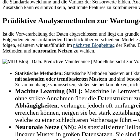
die Standardabweichung und die Varianz der Sensorwerte bilden. Au
Zusätzlich kann es sinnvoll sein, bestimmte Features zu kombinieren
Prädiktive Analysemethoden zur Wartung
Ist die Vorverarbeitung der Daten abgeschlossen und liegt ein grund
Folgenden einen strukturierten Überblick über verschiedene Modell
folgen, erläutern wir ausführlich im
nächsten Blogbeitrag
der Reihe. 
Methoden und
neuronalen Netzen
zu wählen.
Statistische Methoden:
Statistische Methoden basieren auf klar
mit saisonalen oder trendbasierten Mustern
und sind besonde
Zusammenhänge voraussetzen, stoßen sie bei komplexen, nicht
Machine Learning (ML):
Maschinelle Lernverfa
ohne strikte Annahmen über die Datenstruktur zu
Abhängigkeiten
, verlangen jedoch oft umfangre
erreichen können, neigen sie bei stark zeitabhä
welche zu einer schlechteren Vorhersage führt – 
Neuronale Netze (NN):
Als spezialisierter Teil
linearer Muster in großen Datensätzen. Sie sind 