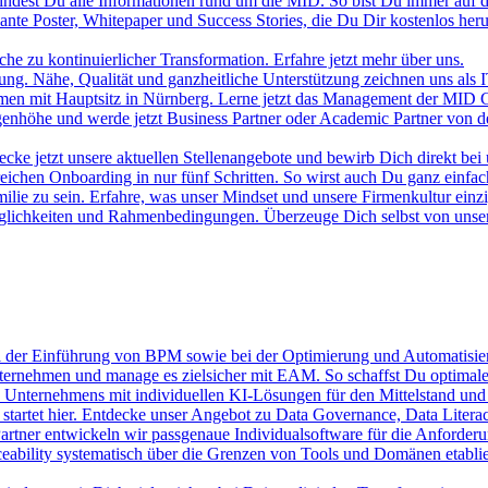
indest Du alle Informationen rund um die MID. So bist Du immer auf 
nte Poster, Whitepaper und Success Stories, die Du Dir kostenlos heru
e zu kontinuierlicher Transformation. Erfahre jetzt mehr über uns.
erung. Nähe, Qualität und ganzheitliche Unterstützung zeichnen uns als
ehmen mit Hauptsitz in Nürnberg. Lerne jetzt das Management der MI
Augenhöhe und werde jetzt Business Partner oder Academic Partner von 
cke jetzt unsere aktuellen Stellenangebote und bewirb Dich direkt bei 
ichen Onboarding in nur fünf Schritten. So wirst auch Du ganz einfac
milie zu sein. Erfahre, was unser Mindset und unsere Firmenkultur einzi
Möglichkeiten und Rahmenbedingungen. Überzeuge Dich selbst von un
ei der Einführung von BPM sowie bei der Optimierung und Automatisie
ernehmen und manage es zielsicher mit EAM. So schaffst Du optimale
 Unternehmens mit individuellen KI-Lösungen für den Mittelstand und n
artet hier. Entdecke unser Angebot zu Data Governance, Data Liter
Partner entwickeln wir passgenaue Individualsoftware für die Anforderu
eability systematisch über die Grenzen von Tools und Domänen etablier