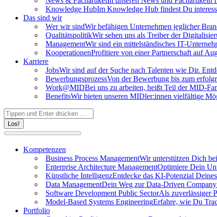
News & Fachartikel
In unseren News und Fachartikeln f
Knowledge Hub
Im Knowledge Hub findest Du interessa
Das sind wir
Wer wir sind
Wir befähigen Unternehmen jeglicher Branch
Qualitätspolitik
Wir sehen uns als Treiber der Digitalisi
Management
Wir sind ein mittelständisches IT-Untern
Kooperationen
Profitiere von einer Partnerschaft auf 
Karriere
Jobs
Wir sind auf der Suche nach Talenten wie Dir. Entde
Bewerbungsprozess
Von der Bewerbung bis zum erfolgre
Work@MID
Bei uns zu arbeiten, heißt Teil der MID-Fa
Benefits
Wir bieten unseren MIDler:innen vielfältige 
Search:
Kompetenzen
Business Process Management
Wir unterstützen Dich b
Enterprise Architecture Management
Optimiere Dein Unt
Künstliche Intelligenz
Entdecke das KI-Potenzial Deines
Data Management
Dein Weg zur Data-Driven Company st
Software Development Public Sector
Als zuverlässiger 
Model-Based Systems Engineering
Erfahre, wie Du Trac
Portfolio