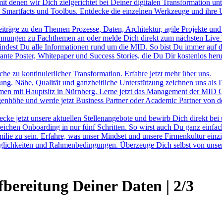
it denen wir Dich zielgerichtet bei Deiner digitalen Transformation unt
, Smartfacts und Toolbus. Entdecke die einzelnen Werkzeuge und ihre 
räge zu den Themen Prozesse, Daten, Architektur, agile Projekte und
hnungen zu Fachthemen an oder melde Dich direkt zum nächsten Live 
indest Du alle Informationen rund um die MID. So bist Du immer auf 
nte Poster, Whitepaper und Success Stories, die Du Dir kostenlos heru
e zu kontinuierlicher Transformation. Erfahre jetzt mehr über uns.
erung. Nähe, Qualität und ganzheitliche Unterstützung zeichnen uns als
ehmen mit Hauptsitz in Nürnberg. Lerne jetzt das Management der MI
Augenhöhe und werde jetzt Business Partner oder Academic Partner von 
cke jetzt unsere aktuellen Stellenangebote und bewirb Dich direkt bei 
ichen Onboarding in nur fünf Schritten. So wirst auch Du ganz einfac
milie zu sein. Erfahre, was unser Mindset und unsere Firmenkultur einzi
Möglichkeiten und Rahmenbedingungen. Überzeuge Dich selbst von un
bereitung Deiner Daten | 2/3