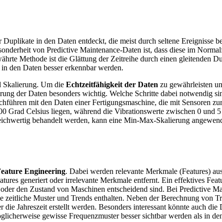
 Duplikate in den Daten entdeckt, die meist durch seltene Ereignisse 
derheit von Predictive Maintenance-Daten ist, dass diese im Normalfa
hrte Methode ist die Glättung der Zeitreihe durch einen gleitenden Du
n in den Daten besser erkennbar werden.
nd Skalierung. Um die
Echtzeitfähigkeit der Daten
zu gewährleisten un
erung der Daten besonders wichtig. Welche Schritte dabei notwendig s
hführen mit den Daten einer Fertigungsmaschine, die mit Sensoren zur
0 Grad Celsius liegen, während die Vibrationswerte zwischen 0 und 5 
gleichwertig behandelt werden, kann eine Min-Max-Skalierung angewende
eature Engineering
. Dabei werden relevante Merkmale (Features) aus
ures generiert oder irrelevante Merkmale entfernt. Ein effektives Featu
n oder den Zustand von Maschinen entscheidend sind. Bei Predictive Mai
e zeitliche Muster und Trends enthalten. Neben der Berechnung von Tre
die Jahreszeit erstellt werden. Besonders interessant könnte auch die D
 möglicherweise gewisse Frequenzmuster besser sichtbar werden als in 