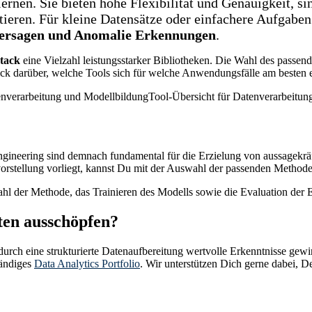
ernen. Sie bieten hohe Flexibilität und Genauigkeit, si
tieren. Für kleine Datensätze oder einfachere Aufgaben 
hersagen und Anomalie Erkennungen
.
tack
eine Vielzahl leistungsstarker Bibliotheken. Die Wahl des passen
ick darüber, welche Tools sich für welche Anwendungsfälle am besten 
Tool-Übersicht für Datenverarbeitu
ngineering sind demnach fundamental für die Erzielung von aussagekrä
lvorstellung vorliegt, kannst Du mit der Auswahl der passenden Method
l der Methode, das Trainieren des Modells sowie die Evaluation der 
ten ausschöpfen?
ch eine strukturierte Datenaufbereitung wertvolle Erkenntnisse gewinn
tändiges
Data Analytics Portfolio
. Wir unterstützen Dich gerne dabei, D