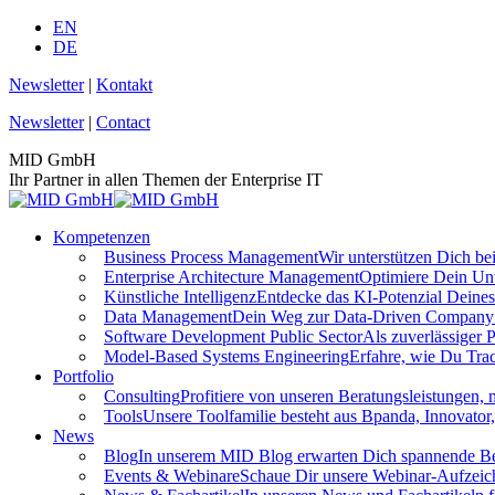
Zum
EN
Inhalt
DE
springen
Newsletter
|
Kontakt
Newsletter
|
Contact
MID GmbH
Ihr Partner in allen Themen der Enterprise IT
Kompetenzen
Business Process Management
Wir unterstützen Dich b
Enterprise Architecture Management
Optimiere Dein Unt
Künstliche Intelligenz
Entdecke das KI-Potenzial Deines
Data Management
Dein Weg zur Data-Driven Company st
Software Development Public Sector
Als zuverlässiger 
Model-Based Systems Engineering
Erfahre, wie Du Trac
Portfolio
Consulting
Profitiere von unseren Beratungsleistungen, m
Tools
Unsere Toolfamilie besteht aus Bpanda, Innovator
News
Blog
In unserem MID Blog erwarten Dich spannende Beit
Events & Webinare
Schaue Dir unsere Webinar-Aufzeic