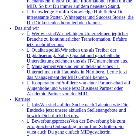
Fachartikeln findest Du alle Informationen rund um die
MID. So bist Du immer auf dem neuesten Stand.
Knowledge Hub
Im Knowledge Hub findest Du
interessante Poster, Whitepaper und Success Stories, die
Du Dir kostenlos herunterladen kannst.
Das sind wir
Wer wir sind
Wir befähigen Unternehmen jeglicher
Branche zu kontinuierlicher Transformation. Erfahre
jetzt mehr über uns.
Qualitätspolitik
Wir sehen uns als Treiber der
Digitalisierung. Nähe, Qualität und ganzheitliche
Unterstützung zeichnen uns als IT-Unternehmen aus.
Management
Wir sind ein mittelständisches IT-
Unternehmen mit Hauptsitz in Nürnberg. Lerne jetzt
das Management der MID GmbH kennen.
Kooperationen
Profitiere von einer Partnerschaft auf
Augenhöhe und werde jetzt Business Partner oder
Academic Partner von der MID.
Karriere
Jobs
Wir sind auf der Suche nach Talenten wie Dir.
Entdecke jetzt unsere aktuellen Stellenangebote und
bewirb Dich direkt bei uns.
Bewerbungsprozess
Von der Bewerbung bis zum
erfolgreichen Onboarding in nur fünf Schritten. So
wirst auch Du ganz einfach MIDgestalter:in.