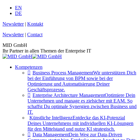
Zum
EN
Inhalt
DE
springen
Newsletter
|
Kontakt
Newsletter
|
Contact
MID GmbH
Ihr Partner in allen Themen der Enterprise IT
Kompetenzen
Business Process Management
Wir unterstützen Dich
bei der Einführung von BPM sowie bei der
Optimierung und Automatisierung Deiner
Geschäftsprozesse.
Enterprise Architecture Management
Optimiere Dein
Unternehmen und manage es zielsicher mit EAM. So
schaffst Du optimale Synergien zwischen Business und
IT.
Künstliche Intelligenz
Entdecke das KI-Potenzial
Deines Unternehmens mit individuellen KI-Lösungen
für den Mittelstand und nutze KI strategisch.
Data Management
Dein Weg zur Data-Driven