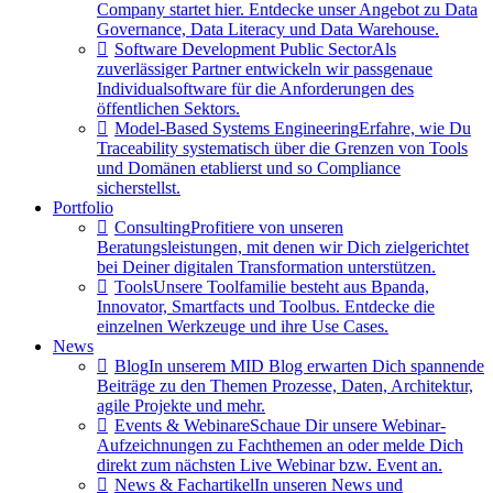
Company startet hier. Entdecke unser Angebot zu Data
Governance, Data Literacy und Data Warehouse.
Software Development Public Sector
Als
zuverlässiger Partner entwickeln wir passgenaue
Individualsoftware für die Anforderungen des
öffentlichen Sektors.
Model-Based Systems Engineering
Erfahre, wie Du
Traceability systematisch über die Grenzen von Tools
und Domänen etablierst und so Compliance
sicherstellst.
Portfolio
Consulting
Profitiere von unseren
Beratungsleistungen, mit denen wir Dich zielgerichtet
bei Deiner digitalen Transformation unterstützen.
Tools
Unsere Toolfamilie besteht aus Bpanda,
Innovator, Smartfacts und Toolbus. Entdecke die
einzelnen Werkzeuge und ihre Use Cases.
News
Blog
In unserem MID Blog erwarten Dich spannende
Beiträge zu den Themen Prozesse, Daten, Architektur,
agile Projekte und mehr.
Events & Webinare
Schaue Dir unsere Webinar-
Aufzeichnungen zu Fachthemen an oder melde Dich
direkt zum nächsten Live Webinar bzw. Event an.
News & Fachartikel
In unseren News und