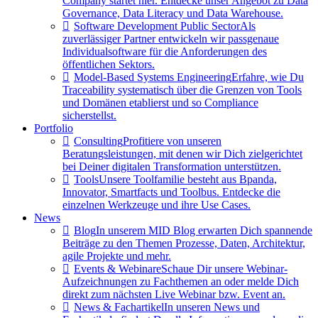
Company startet hier. Entdecke unser Angebot zu Data
Governance, Data Literacy und Data Warehouse.
Software Development Public Sector
Als
zuverlässiger Partner entwickeln wir passgenaue
Individualsoftware für die Anforderungen des
öffentlichen Sektors.
Model-Based Systems Engineering
Erfahre, wie Du
Traceability systematisch über die Grenzen von Tools
und Domänen etablierst und so Compliance
sicherstellst.
Portfolio
Consulting
Profitiere von unseren
Beratungsleistungen, mit denen wir Dich zielgerichtet
bei Deiner digitalen Transformation unterstützen.
Tools
Unsere Toolfamilie besteht aus Bpanda,
Innovator, Smartfacts und Toolbus. Entdecke die
einzelnen Werkzeuge und ihre Use Cases.
News
Blog
In unserem MID Blog erwarten Dich spannende
Beiträge zu den Themen Prozesse, Daten, Architektur,
agile Projekte und mehr.
Events & Webinare
Schaue Dir unsere Webinar-
Aufzeichnungen zu Fachthemen an oder melde Dich
direkt zum nächsten Live Webinar bzw. Event an.
News & Fachartikel
In unseren News und