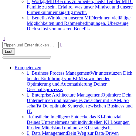
Work@MID
Bei uns zu arbeiten, heißt Teil der MID-
Familie zu sein. Erfahre, was unser Mindset und unsere
Firmenkultur einzigartig macht.
Benefits
Wir bieten unseren MIDler:innen vielfältige
Möglichkeiten und Rahmenbedingungen. Überzeuge
Dich selbst von unseren Benefits.
Search:
Kompetenzen
Business Process Management
Wir unterstützen Dich
bei der Einführung von BPM sowie bei der
Optimierung und Automatisierung Deiner
Geschäftsprozesse.
Enterprise Architecture Management
Optimiere Dein
Unternehmen und manage es zielsicher mit EAM. So
schaffst Du optimale Synergien zwischen Business und
IT.
Künstliche Intelligenz
Entdecke das KI-Potenzial
Deines Unternehmens mit individuellen KI-Lösungen
für den Mittelstand und nutze KI strategisch.
Data Management
Dein Weg zur Data-Driven