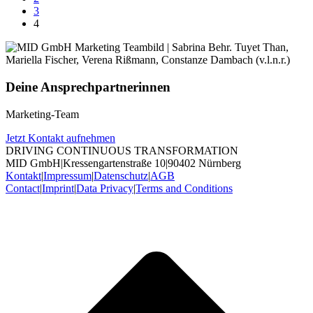
3
4
Deine Ansprechpartnerinnen
Marketing-Team
Jetzt Kontakt aufnehmen
DRIVING CONTINUOUS TRANSFORMATION
MID GmbH
|
Kressengartenstraße 10
|
90402 Nürnberg
Kontakt
|
Impressum
|
Datenschutz
|
AGB
Contact
|
Imprint
|
Data Privacy
|
Terms and Conditions
t
T