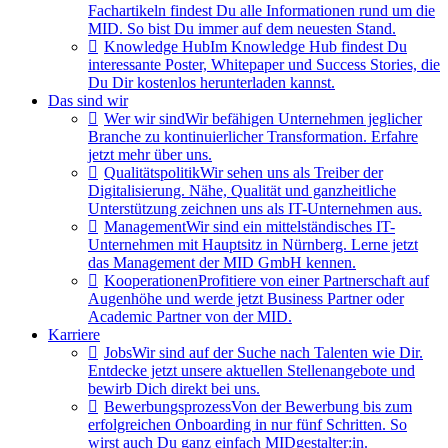
Fachartikeln findest Du alle Informationen rund um die
MID. So bist Du immer auf dem neuesten Stand.
Knowledge Hub
Im Knowledge Hub findest Du
interessante Poster, Whitepaper und Success Stories, die
Du Dir kostenlos herunterladen kannst.
Das sind wir
Wer wir sind
Wir befähigen Unternehmen jeglicher
Branche zu kontinuierlicher Transformation. Erfahre
jetzt mehr über uns.
Qualitätspolitik
Wir sehen uns als Treiber der
Digitalisierung. Nähe, Qualität und ganzheitliche
Unterstützung zeichnen uns als IT-Unternehmen aus.
Management
Wir sind ein mittelständisches IT-
Unternehmen mit Hauptsitz in Nürnberg. Lerne jetzt
das Management der MID GmbH kennen.
Kooperationen
Profitiere von einer Partnerschaft auf
Augenhöhe und werde jetzt Business Partner oder
Academic Partner von der MID.
Karriere
Jobs
Wir sind auf der Suche nach Talenten wie Dir.
Entdecke jetzt unsere aktuellen Stellenangebote und
bewirb Dich direkt bei uns.
Bewerbungsprozess
Von der Bewerbung bis zum
erfolgreichen Onboarding in nur fünf Schritten. So
wirst auch Du ganz einfach MIDgestalter:in.